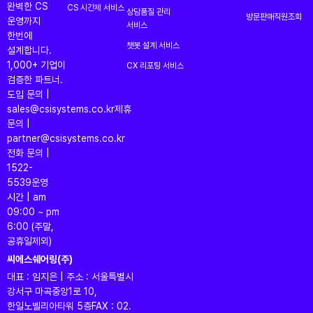
완벽한 CS
CS 시간제 서비스
상담품질 관리
방문판매직원조회
운영까지
서비스
한번에
챗봇 설계 서비스
설계합니다.
1,000+ 기업이
CX 리포팅 서비스
검증한 파트너.
도입 문의 |
sales@csisystems.co.kr
제휴
문의 |
partner@csisystems.co.kr
전화 문의 |
1522-
5539
운영
시간 | am
09:00 ~ pm
6:00 (주말,
공휴일제외)
씨에스쉐어링(주)
대표 : 임지은 | 주소 : 서울특별시
강서구 마곡중앙1로 10,
한일노벨리아타워 5층
FAX : 02.