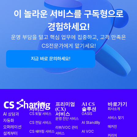
이 놀라운 서비스를 구독형으로
경험하세요!
운영 부담을 덜고 핵심 업무에 집중하고, 고객 만족은
CS전문가에게 맡기세요!
지금 바로 문의하세요!
CS대행
프리미엄
AI CS
바로가기
서비스
(CX)
솔루션
회사소개
서비스
AI 상담과
CS 토탈 서비스
OASIS
서비스 찾기
운영 진단 서비스
자동화
CS 전담 서비스
AI StandBy
오퍼레이션
매거진
리뷰/VOC 관리
CS 쉐어링 서비스
AI VOC
설계부터
서비스
커리어