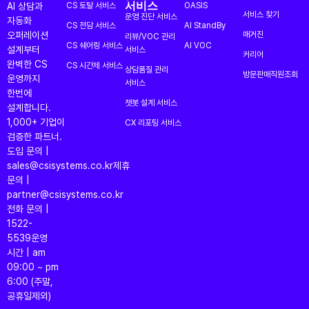
서비스
AI 상담과
CS 토탈 서비스
OASIS
서비스 찾기
운영 진단 서비스
자동화
CS 전담 서비스
AI StandBy
오퍼레이션
매거진
리뷰/VOC 관리
CS 쉐어링 서비스
AI VOC
설계부터
서비스
커리어
완벽한 CS
CS 시간제 서비스
상담품질 관리
방문판매직원조회
운영까지
서비스
한번에
챗봇 설계 서비스
설계합니다.
1,000+ 기업이
CX 리포팅 서비스
검증한 파트너.
도입 문의 |
sales@csisystems.co.kr
제휴
문의 |
partner@csisystems.co.kr
전화 문의 |
1522-
5539
운영
시간 | am
09:00 ~ pm
6:00 (주말,
공휴일제외)