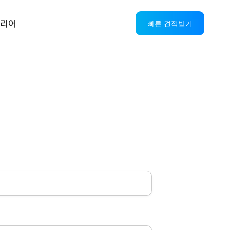
리어
빠른 견적받기
스
AI CS 솔루션
OASIS AICC+IPCC
AI VOC
AI StandBy