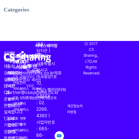
Categories
대표 :
ⓒ 2017
씨에스쉐어링
CS
임지은 |
AI
도입
전화
CS대행
프리미엄
AI
바로가기
(주)
Sharing.,
CS
운영
OASIS
회사소개
주소 :
서비스
(CX)
CS
상담과
문의
문의
LTD.All
토탈
진단
서울특별시
서비스
솔루션
AI
서비스
자동화
|
|
Rights
서비스
서비스
강서구
StandBy
찾기
오퍼레이션
sales@csisystems.co.kr
1522-
제휴
Reserved.
마곡중앙1로
CS
리뷰/VOC
설계부터
문의
5539
운영
AI
매거진
전담
관리
10,
완벽한
|
시간
VOC
서비스
서비스
커리어
한일노벨리아타워
CS
partner@csisystems.co.kr
|
5층
FAX
CS
상담품질
방문판매직원조회
운영까지
am
: 02.
쉐어링
관리
한번에
09:00
개인정보처
2266.
서비스
서비스
설계합니다.
~
리방침
4360 |
1,000+
pm
CS
챗봇
사업자번호
시간제
설계
기업이
6:00
: 685-
서비스
서비스
검증한
(주말,
86-
파트너.
공휴일제외)