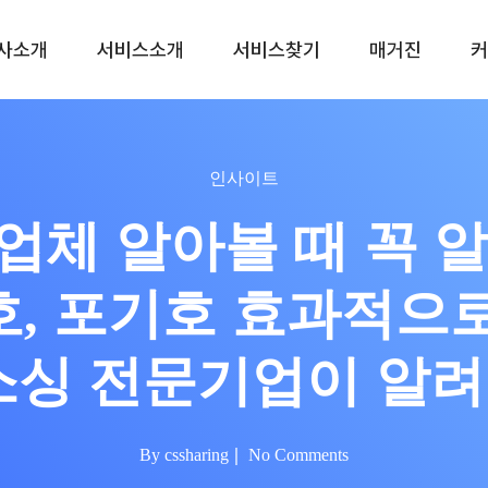
사소개
서비스소개
서비스찾기
매거진
커
(주말, 공휴일제외)
0
인사이트
행업체 알아볼 때 꼭
호, 포기호 효과적으로
소싱 전문기업이 알
By
cssharing
No Comments