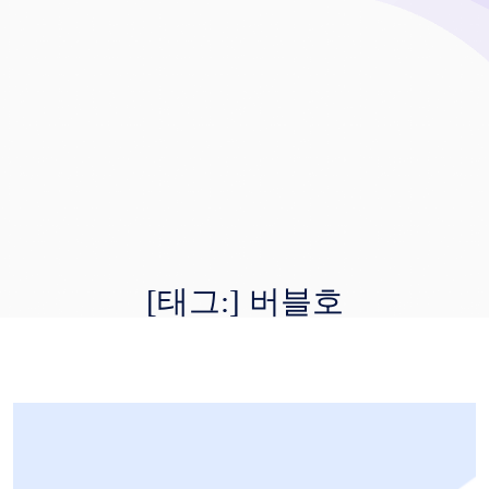
[태그:]
버블호