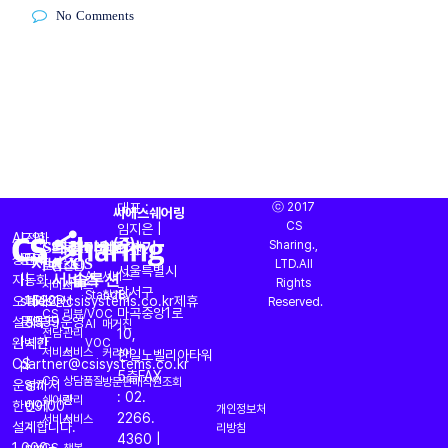
No Comments
대표 :
ⓒ 2017
씨에스쉐어링
CS
임지은 |
AI
도입
전화
CS대행
프리미엄
AI
바로가기
(주)
Sharing.,
CS
운영
OASIS
회사소개
주소 :
서비스
(CX)
CS
상담과
문의
문의
LTD.All
토탈
진단
서울특별시
서비스
솔루션
AI
서비스
자동화
|
|
Rights
서비스
서비스
강서구
StandBy
찾기
오퍼레이션
sales@csisystems.co.kr
1522-
제휴
Reserved.
마곡중앙1로
CS
리뷰/VOC
설계부터
문의
5539
운영
AI
매거진
전담
관리
10,
완벽한
|
시간
VOC
서비스
서비스
커리어
한일노벨리아타워
CS
partner@csisystems.co.kr
|
5층
FAX
CS
상담품질
방문판매직원조회
운영까지
am
: 02.
쉐어링
관리
한번에
09:00
개인정보처
2266.
서비스
서비스
설계합니다.
~
리방침
4360 |