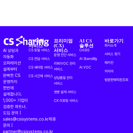
CS대행
프리미엄
AI CS
바로가기
서비스
(CX)
솔루션
회사소개
서비스
AI 상담과
CS 토탈 서비스
OASIS
서비스 찾기
운영 진단 서비스
자동화
CS 전담 서비스
AI StandBy
오퍼레이션
매거진
리뷰/VOC 관리
CS 쉐어링 서비스
AI VOC
설계부터
서비스
커리어
완벽한 CS
CS 시간제 서비스
상담품질 관리
방문판매직원조회
운영까지
서비스
한번에
챗봇 설계 서비스
설계합니다.
1,000+ 기업이
CX 리포팅 서비스
검증한 파트너.
도입 문의 |
sales@csisystems.co.kr
제휴
문의 |
partner@csisystems.co.kr