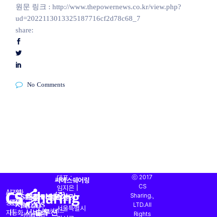
원문 링크 :
http://www.thepowernews.co.kr/view.php?
ud=2022113013325187716cf2d78c68_7
share:
No Comments
대표 :
ⓒ 2017
씨에스쉐어링
CS
임지은 |
AI
도입
전화
CS대행
프리미엄
AI
바로가기
(주)
Sharing.,
CS
운영
OASIS
회사소개
주소 :
서비스
(CX)
CS
상담과
문의
문의
LTD.All
토탈
진단
서울특별시
서비스
솔루션
AI
서비스
자동화
|
|
Rights
서비스
서비스