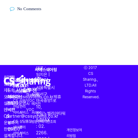
No Comments
대표 :
ⓒ 2017
씨에스쉐어링
CS
임지은 |
AI
도입
전화
CS대행
프리미엄
AI
바로가기
(주)
Sharing.,
CS
운영
OASIS
회사소개
주소 :
서비스
(CX)
CS
상담과
문의
문의
LTD.All
토탈
진단
서울특별시
서비스
솔루션
AI
서비스
자동화
|
|
Rights
서비스
서비스
강서구
StandBy
찾기
오퍼레이션
sales@csisystems.co.kr
1522-
제휴
Reserved.
마곡중앙1로
CS
리뷰/VOC
설계부터
문의
5539
운영
AI
매거진
전담
관리
10,
완벽한
|
시간
VOC
서비스
서비스
커리어
한일노벨리아타워
CS
partner@csisystems.co.kr
|
5층
FAX
CS
상담품질
방문판매직원조회
운영까지
am
: 02.
쉐어링
관리
한번에
09:00
개인정보처
2266.
서비스
서비스
설계합니다.
~
리방침