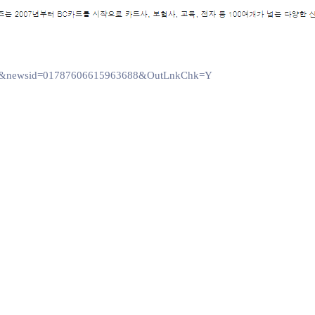
606&newsid=01787606615963688&OutLnkChk=Y