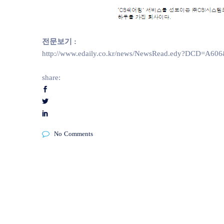
전문보기 :
http://www.edaily.co.kr/news/NewsRead.edy?DCD=A
share:
No Comments