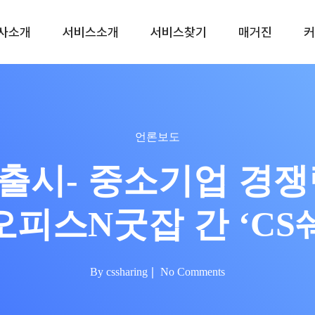
사소개
서비스소개
서비스찾기
매거진
커
(주말, 공휴일제외)
0
언론보도
 출시- 중소기업 경
오피스N굿잡 간 ‘CS
By
cssharing
No Comments