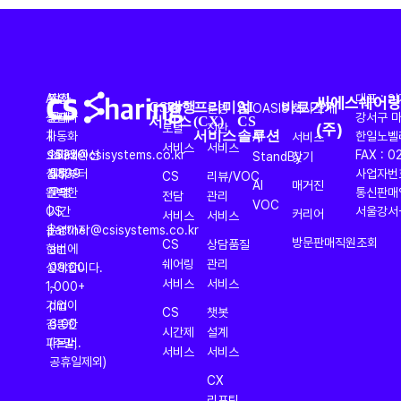
AI
도입
전화
대표 : 
씨에스쉐어
CS대행
프리미엄
AI
바로가기
CS
운영
OASIS
회사소개
서비스
(CX)
CS
상담과
문의
문의
강서구 마
(주)
토탈
진단
서비스
솔루션
자동화
|
|
한일노벨
AI
서비스
서비스
서비스
오퍼레이션
sales@csisystems.co.kr
1522-
FAX : 0
StandBy
찾기
설계부터
제휴
5539
사업자번호 
CS
리뷰/VOC
AI
매거진
완벽한
문의
운영
통신판매업
전담
관리
VOC
CS
|
시간
서울강서-
커리어
서비스
서비스
운영까지
partner@csisystems.co.kr
|
방문판매직원조회
CS
상담품질
한번에
am
쉐어링
관리
설계합니다.
09:00
서비스
서비스
1,000+
~
기업이
pm
CS
챗봇
검증한
6:00
시간제
설계
파트너.
(주말,
서비스
서비스
공휴일제외)
CX
리포팅