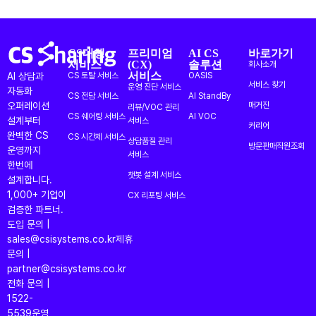
CS대행
프리미엄
AI CS
바로가기
서비스
(CX)
솔루션
회사소개
서비스
AI 상담과
CS 토탈 서비스
OASIS
서비스 찾기
운영 진단 서비스
자동화
CS 전담 서비스
AI StandBy
오퍼레이션
매거진
리뷰/VOC 관리
CS 쉐어링 서비스
AI VOC
설계부터
서비스
커리어
완벽한 CS
CS 시간제 서비스
상담품질 관리
방문판매직원조회
운영까지
서비스
한번에
챗봇 설계 서비스
설계합니다.
1,000+ 기업이
CX 리포팅 서비스
검증한 파트너.
도입 문의 |
sales@csisystems.co.kr
제휴
문의 |
partner@csisystems.co.kr
전화 문의 |
1522-
5539
운영