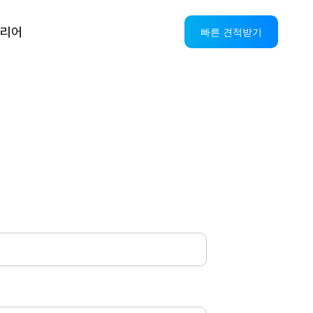
리어
빠른 견적받기
스
AI CS 솔루션
OASIS AICC+IPCC
AI VOC
AI StandBy