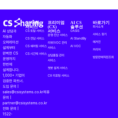
CS대행
프리미엄
AI CS
바로가기
서비스
(CX)
솔루션
회사소개
서비스
AI 상담과
CS 토탈 서비스
OASIS
서비스 찾기
운영 진단 서비스
자동화
CS 전담 서비스
AI StandBy
오퍼레이션
매거진
리뷰/VOC 관리
CS 쉐어링 서비스
AI VOC
설계부터
서비스
커리어
완벽한 CS
CS 시간제 서비스
상담품질 관리
방문판매직원조회
운영까지
서비스
한번에
챗봇 설계 서비스
설계합니다.
1,000+ 기업이
CX 리포팅 서비스
검증한 파트너.
도입 문의 |
sales@csisystems.co.kr
제휴
문의 |
partner@csisystems.co.kr
전화 문의 |
1522-