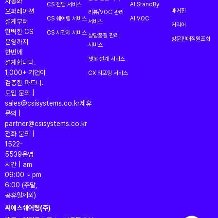
자동화
CS 전담 서비스
AI StandBy
오퍼레이션
매거진
리뷰/VOC 관리
CS 쉐어링 서비스
AI VOC
설계부터
서비스
커리어
완벽한 CS
CS 시간제 서비스
상담품질 관리
방문판매직원조회
운영까지
서비스
한번에
챗봇 설계 서비스
설계합니다.
1,000+ 기업이
CX 리포팅 서비스
검증한 파트너.
도입 문의 |
sales@csisystems.co.kr
제휴
문의 |
partner@csisystems.co.kr
전화 문의 |
1522-
5539
운영
시간 | am
09:00 ~ pm
6:00 (주말,
공휴일제외)
씨에스쉐어링(주)