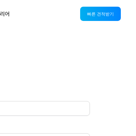
리어
빠른 견적받기
스
AI CS 솔루션
OASIS AICC+IPCC
AI VOC
AI StandBy