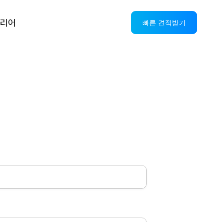
리어
빠른 견적받기
스
AI CS 솔루션
OASIS AICC+IPCC
AI VOC
AI StandBy