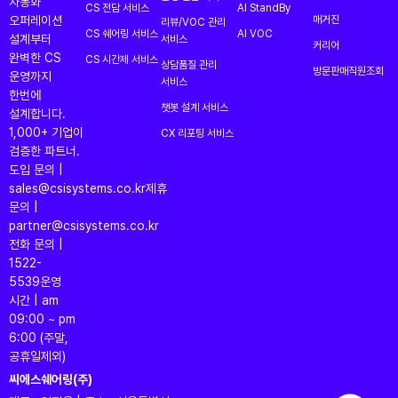
자동화
CS 전담 서비스
AI StandBy
오퍼레이션
매거진
리뷰/VOC 관리
CS 쉐어링 서비스
AI VOC
설계부터
서비스
커리어
완벽한 CS
CS 시간제 서비스
상담품질 관리
방문판매직원조회
운영까지
서비스
한번에
챗봇 설계 서비스
설계합니다.
1,000+ 기업이
CX 리포팅 서비스
검증한 파트너.
도입 문의 |
sales@csisystems.co.kr
제휴
문의 |
partner@csisystems.co.kr
전화 문의 |
1522-
5539
운영
시간 | am
09:00 ~ pm
6:00 (주말,
공휴일제외)
씨에스쉐어링(주)