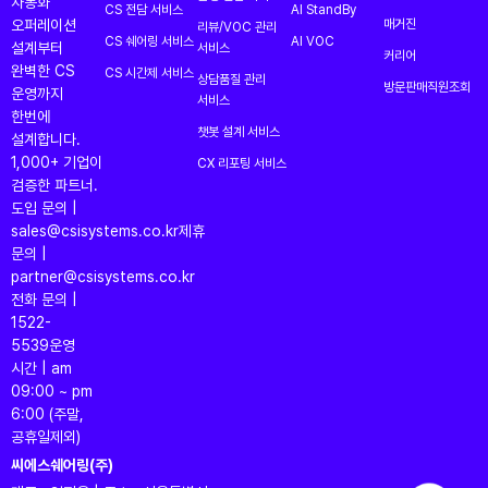
자동화
CS 전담 서비스
AI StandBy
오퍼레이션
매거진
리뷰/VOC 관리
CS 쉐어링 서비스
AI VOC
설계부터
서비스
커리어
완벽한 CS
CS 시간제 서비스
상담품질 관리
방문판매직원조회
운영까지
서비스
한번에
챗봇 설계 서비스
설계합니다.
1,000+ 기업이
CX 리포팅 서비스
검증한 파트너.
도입 문의 |
sales@csisystems.co.kr
제휴
문의 |
partner@csisystems.co.kr
전화 문의 |
1522-
5539
운영
시간 | am
09:00 ~ pm
6:00 (주말,
공휴일제외)
씨에스쉐어링(주)