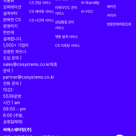
자동화
CS 전담 서비스
AI StandBy
오퍼레이션
매거진
리뷰/VOC 관리
CS 쉐어링 서비스
AI VOC
설계부터
서비스
커리어
완벽한 CS
CS 시간제 서비스
상담품질 관리
방문판매직원조회
운영까지
서비스
한번에
챗봇 설계 서비스
설계합니다.
1,000+ 기업이
CX 리포팅 서비스
검증한 파트너.
도입 문의 |
sales@csisystems.co.kr
제휴
문의 |
partner@csisystems.co.kr
전화 문의 |
1522-
5539
운영
시간 | am
09:00 ~ pm
6:00 (주말,
공휴일제외)
씨에스쉐어링(주)