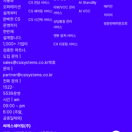
자동화
CS 전담 서비스
AI StandBy
오퍼레이션
매거진
리뷰/VOC 관리
CS 쉐어링 서비스
AI VOC
설계부터
서비스
커리어
완벽한 CS
CS 시간제 서비스
상담품질 관리
방문판매직원조회
운영까지
서비스
한번에
챗봇 설계 서비스
설계합니다.
1,000+ 기업이
CX 리포팅 서비스
검증한 파트너.
도입 문의 |
sales@csisystems.co.kr
제휴
문의 |
partner@csisystems.co.kr
전화 문의 |
1522-
5539
운영
시간 | am
09:00 ~ pm
6:00 (주말,
공휴일제외)
씨에스쉐어링(주)