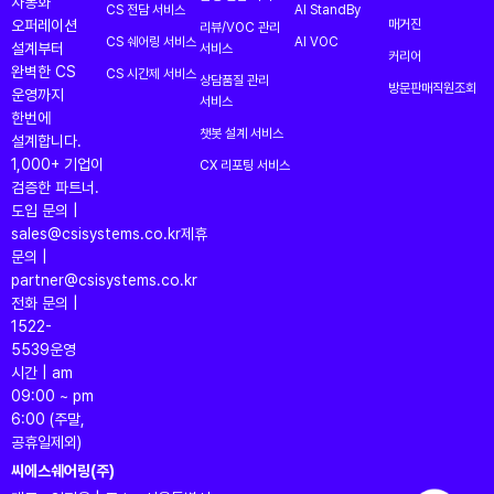
자동화
CS 전담 서비스
AI StandBy
오퍼레이션
매거진
리뷰/VOC 관리
CS 쉐어링 서비스
AI VOC
설계부터
서비스
커리어
완벽한 CS
CS 시간제 서비스
상담품질 관리
방문판매직원조회
운영까지
서비스
한번에
챗봇 설계 서비스
설계합니다.
1,000+ 기업이
CX 리포팅 서비스
검증한 파트너.
도입 문의 |
sales@csisystems.co.kr
제휴
문의 |
partner@csisystems.co.kr
전화 문의 |
1522-
5539
운영
시간 | am
09:00 ~ pm
6:00 (주말,
공휴일제외)
씨에스쉐어링(주)