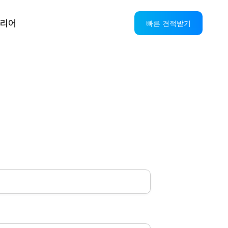
리어
빠른 견적받기
스
AI CS 솔루션
OASIS AICC+IPCC
AI VOC
AI StandBy