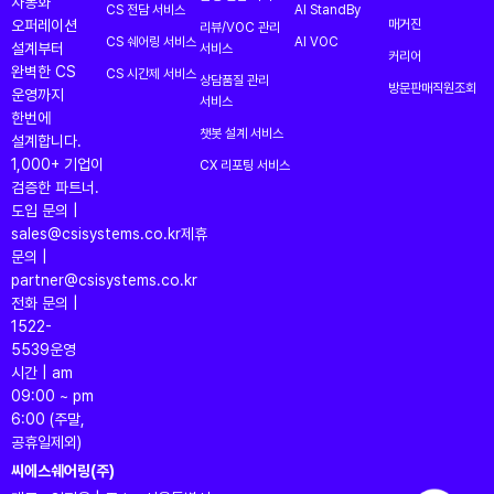
자동화
CS 전담 서비스
AI StandBy
오퍼레이션
매거진
리뷰/VOC 관리
CS 쉐어링 서비스
AI VOC
설계부터
서비스
커리어
완벽한 CS
CS 시간제 서비스
상담품질 관리
방문판매직원조회
운영까지
서비스
한번에
챗봇 설계 서비스
설계합니다.
1,000+ 기업이
CX 리포팅 서비스
검증한 파트너.
도입 문의 |
sales@csisystems.co.kr
제휴
문의 |
partner@csisystems.co.kr
전화 문의 |
1522-
5539
운영
시간 | am
09:00 ~ pm
6:00 (주말,
공휴일제외)
씨에스쉐어링(주)