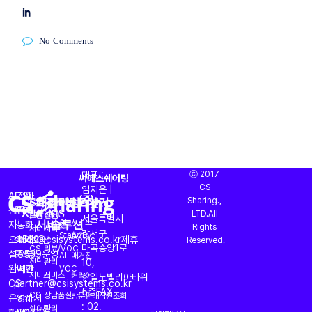
No Comments
대표 :
ⓒ 2017
씨에스쉐어링
CS
임지은 |
AI
도입
전화
CS대행
프리미엄
AI
바로가기
(주)
Sharing.,
CS
운영
OASIS
회사소개
주소 :
서비스
(CX)
CS
상담과
문의
문의
LTD.All
토탈
진단
서울특별시
서비스
솔루션
AI
서비스
자동화
|
|
Rights
서비스
서비스
강서구
StandBy
찾기
오퍼레이션
sales@csisystems.co.kr
1522-
제휴
Reserved.
마곡중앙1로
CS
리뷰/VOC
설계부터
문의
5539
운영
AI
매거진
전담
관리
10,
완벽한
|
시간
VOC
서비스
서비스
커리어
한일노벨리아타워
CS
partner@csisystems.co.kr
|
5층
FAX
CS
상담품질
방문판매직원조회
운영까지
am
: 02.
쉐어링
관리