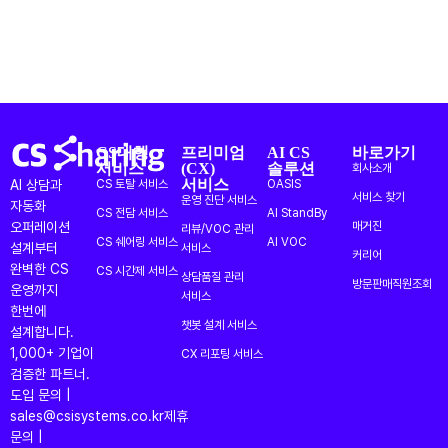
CS대행
프리미엄
AI CS
바로가기
서비스
(CX)
솔루션
회사소개
서비스
AI 상담과
CS 토탈 서비스
OASIS
서비스 찾기
운영 진단 서비스
자동화
CS 전담 서비스
AI StandBy
오퍼레이션
매거진
리뷰/VOC 관리
CS 쉐어링 서비스
AI VOC
설계부터
서비스
커리어
완벽한 CS
CS 시간제 서비스
상담품질 관리
방문판매직원조회
운영까지
서비스
한번에
챗봇 설계 서비스
설계합니다.
1,000+ 기업이
CX 리포팅 서비스
검증한 파트너.
도입 문의 |
sales@csisystems.co.kr
제휴
문의 |