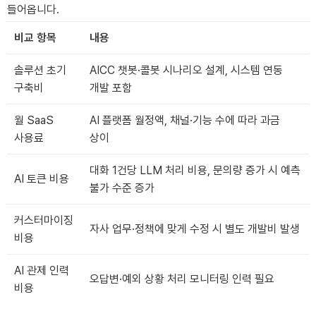
들어옵니다.
비교 항목
내용
솔루션 초기
AICC 챗봇·콜봇 시나리오 설계, 시스템 연동
구축비
개발 포함
월 SaaS
AI 플랫폼 월정액, 채널·기능 수에 따라 과금
사용료
상이
대화 1건당 LLM 처리 비용, 문의량 증가 시 예측
AI 토큰 비용
불가 수준 증가
커스터마이징
자사 업무·정책에 맞게 수정 시 별도 개발비 발생
비용
AI 관제 인력
오답변·예외 상황 처리 모니터링 인력 필요
비용