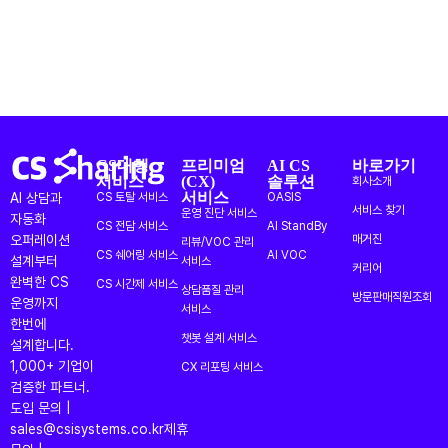
CS대행
프리미엄
AI CS
바로가기
서비스
(CX)
솔루션
회사소개
서비스
AI 상담과
CS 토탈 서비스
OASIS
서비스 찾기
운영 진단 서비스
자동화
CS 전담 서비스
AI StandBy
오퍼레이션
매거진
리뷰/VOC 관리
CS 쉐어링 서비스
AI VOC
설계부터
서비스
커리어
완벽한 CS
CS 시간제 서비스
상담품질 관리
방문판매직원조회
운영까지
서비스
한번에
챗봇 설계 서비스
설계합니다.
1,000+ 기업이
CX 리포팅 서비스
검증한 파트너.
도입 문의 |
sales@csisystems.co.kr
제휴