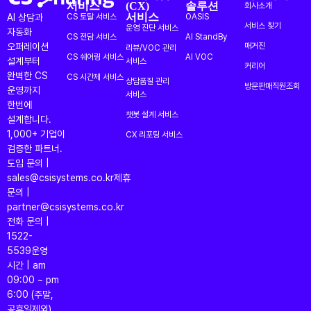
서비스
(CX)
솔루션
회사소개
서비스
AI 상담과
CS 토탈 서비스
OASIS
서비스 찾기
운영 진단 서비스
자동화
CS 전담 서비스
AI StandBy
오퍼레이션
매거진
리뷰/VOC 관리
CS 쉐어링 서비스
AI VOC
설계부터
서비스
커리어
완벽한 CS
CS 시간제 서비스
상담품질 관리
방문판매직원조회
운영까지
서비스
한번에
챗봇 설계 서비스
설계합니다.
1,000+ 기업이
CX 리포팅 서비스
검증한 파트너.
도입 문의 |
sales@csisystems.co.kr
제휴
문의 |
partner@csisystems.co.kr
전화 문의 |
1522-
5539
운영
시간 | am
09:00 ~ pm
6:00 (주말,
공휴일제외)