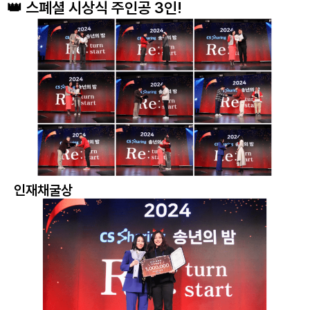
👑 스폐셜 시상식 주인공 3인!
인재채굴상