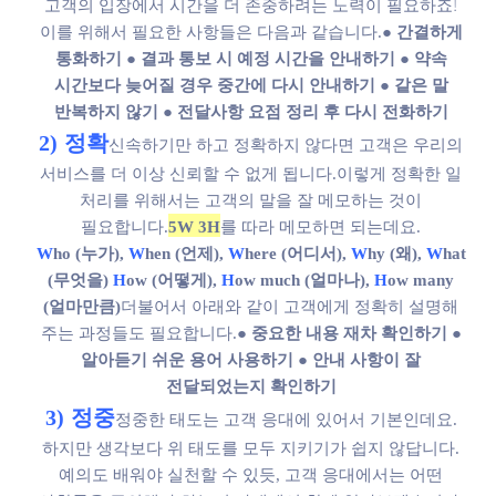
고객의 입장에서
시간을 더 존중하려는 노력이 필요하죠!
이를 위해서
필요한 사항들은 다음과 같습니다.
● 간결하게
통화하기
● 결과 통보 시 예정 시간을 안내하기
● 약속
시간보다 늦어질 경우 중간에 다시 안내하기
● 같은 말
반복하지 않기
● 전달사항 요점 정리 후 다시 전화하기
2) 정확
신속하기만 하고 정확하지 않다면
고객은 우리의
서비스를
더 이상 신뢰할 수 없게 됩니다.
이렇게 정확한 일
처리를 위해서는
고객의 말을 잘 메모하는 것이
필요합니다.
5W 3H
를 따라 메모하면 되는데요.
W
ho (누가),
W
hen (언제),
W
here (어디서),
W
hy (왜),
W
hat
(무엇을)
H
ow (어떻게),
H
ow much (얼마나),
H
ow many
(얼마만큼)
더불어서 아래와 같이 고객에게 정확히
설명해
주는 과정들도 필요합니다.
● 중요한 내용 재차 확인하기
●
알아듣기 쉬운 용어 사용하기
● 안내 사항이 잘
전달되었는지 확인하기
3) 정중
정중한 태도는
고객 응대에 있어서 기본인데요.
하지만 생각보다
위 태도를 모두 지키기가
쉽지 않답니다.
예의도 배워야 실천할 수 있듯,
고객 응대에서는 어떤