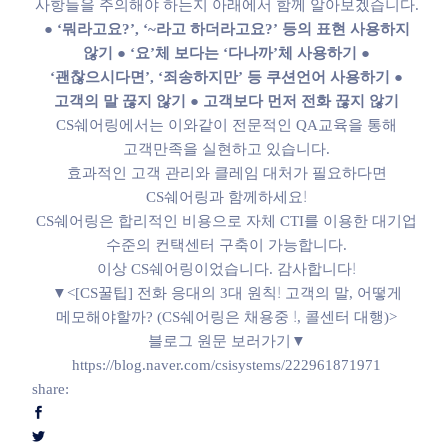
사항들을 주의해야 하는지
아래에서 함께 알아보겠습니다.
● ‘뭐라고요?’, ‘~라고 하더라고요?’ 등의 표현 사용하지
않기
● ‘요’체 보다는 ‘다나까’체 사용하기
●
‘괜찮으시다면’, ‘죄송하지만’ 등 쿠션언어 사용하기
●
고객의 말 끊지 않기
● 고객보다 먼저 전화 끊지 않기
CS쉐어링에서는 이와같이
전문적인 QA교육을 통해
고객만족을 실현하고 있습니다.
효과적인 고객 관리와
클레임 대처가 필요하다면
CS쉐어링과 함께하세요!
CS쉐어링은 합리적인 비용으로
자체 CTI를 이용한 대기업
수준의
컨택센터 구축이 가능합니다.
이상 CS쉐어링이었습니다.
감사합니다!
▼<[CS꿀팁] 전화 응대의 3대 원칙! 고객의 말, 어떻게
메모해야할까? (CS쉐어링은 채용중 !, 콜센터 대행)>
블로그 원문 보러가기▼
https://blog.naver.com/csisystems/222961871971
share: