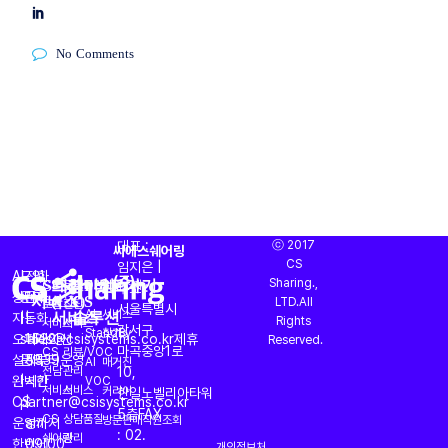
No Comments
대표 :
ⓒ 2017
씨에스쉐어링
CS
임지은 |
AI
도입
전화
CS대행
프리미엄
AI
바로가기
(주)
Sharing.,
CS
운영
OASIS
회사소개
주소 :
서비스
(CX)
CS
상담과
문의
문의
LTD.All
토탈
진단
서울특별시
서비스
솔루션
AI
서비스
자동화
|
|
Rights
서비스
서비스
강서구
StandBy
찾기
오퍼레이션
sales@csisystems.co.kr
1522-
제휴
Reserved.
마곡중앙1로
CS
리뷰/VOC
설계부터
문의
5539
운영
AI
매거진
전담
관리
10,
완벽한
|
시간
VOC
서비스
서비스
커리어
한일노벨리아타워
CS
partner@csisystems.co.kr
|
5층
FAX
CS
상담품질
방문판매직원조회
운영까지
am
: 02.
쉐어링
관리
한번에
09:00
개인정보처