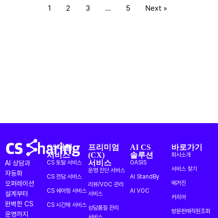
1
2
3
…
5
Next »
CS대행
프리미엄
AI CS
바로가기
서비스
(CX)
솔루션
회사소개
서비스
AI 상담과
CS 토탈 서비스
OASIS
서비스 찾기
운영 진단 서비스
자동화
CS 전담 서비스
AI StandBy
오퍼레이션
매거진
리뷰/VOC 관리
CS 쉐어링 서비스
AI VOC
설계부터
서비스
커리어
완벽한 CS
CS 시간제 서비스
상담품질 관리
방문판매직원조회
운영까지
서비스