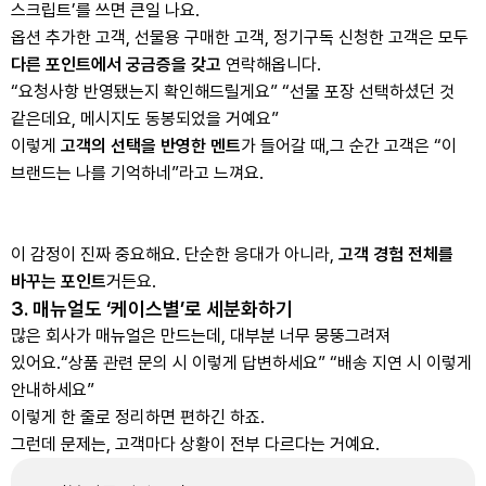
스크립트’를 쓰면 큰일 나요.
옵션 추가한 고객, 선물용 구매한 고객, 정기구독 신청한 고객은 모두
다른 포인트에서 궁금증을 갖고
연락해옵니다.
“요청사항 반영됐는지 확인해드릴게요” “선물 포장 선택하셨던 것
같은데요, 메시지도 동봉되었을 거예요”
이렇게
고객의 선택을 반영한 멘트
가 들어갈 때,
그 순간 고객은 “이
브랜드는 나를 기억하네”라고 느껴요.
이 감정이 진짜 중요해요. 단순한 응대가 아니라,
고객 경험 전체를
바꾸는 포인트
거든요.
3. 매뉴얼도 ‘케이스별’로 세분화하기
많은 회사가 매뉴얼은 만드는데, 대부분 너무 뭉뚱그려져
있어요.
“상품 관련 문의 시 이렇게 답변하세요” “배송 지연 시 이렇게
안내하세요”
이렇게 한 줄로 정리하면 편하긴 하죠.
그런데 문제는, 고객마다 상황이 전부 다르다는 거예요.