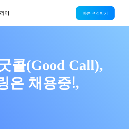
리어
빠른 견적받기
(Good Call),
어링은 채용중!,