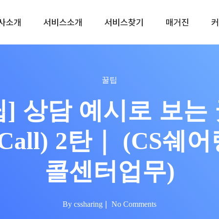
사소개
서비스소개
서비스찾기
매거진
커
(주말, 공휴일제외)
0
꿀팁
] 상담 예시로 보는 굿콜
Call) 2탄｜ (CS쉐
콜센터업무)
By
cssharing
No Comments