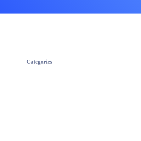
상담품질 관리 서비
챗봇 설계 서비스
CX 리포팅 서비스
AI CS 솔루션
OASIS AICC+IPCC
AI VOC
AI StandBy
Categories