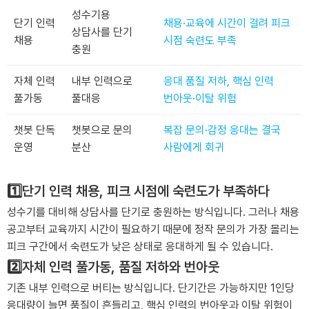
성수기용
단기 인력
채용·교육에 시간이 걸려 피크
상담사를 단기
채용
시점 숙련도 부족
충원
자체 인력
내부 인력으로
응대 품질 저하, 핵심 인력
풀가동
풀대응
번아웃·이탈 위험
챗봇 단독
챗봇으로 문의
복잡 문의·감정 응대는 결국
운영
분산
사람에게 회귀
1️⃣단기 인력 채용, 피크 시점에 숙련도가 부족하다
성수기를 대비해 상담사를 단기로 충원하는 방식입니다. 그러나 채용
공고부터 교육까지 시간이 필요하기 때문에 정작 문의가 가장 몰리는
피크 구간에서 숙련도가 낮은 상태로 응대하게 될 수 있습니다.
2️⃣자체 인력 풀가동, 품질 저하와 번아웃
기존 내부 인력으로 버티는 방식입니다. 단기간은 가능하지만 1인당
응대량이 늘면 품질이 흔들리고, 핵심 인력의 번아웃과 이탈 위험이