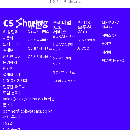
1
2
3
…
5
Next »
CS대행
프리미엄
AI CS
바로가기
서비스
(CX)
솔루션
회사소개
서비스
AI 상담과
CS 토탈 서비스
OASIS
서비스 찾기
운영 진단 서비스
자동화
CS 전담 서비스
AI StandBy
오퍼레이션
매거진
리뷰/VOC 관리
CS 쉐어링 서비스
AI VOC
설계부터
서비스
커리어
완벽한 CS
CS 시간제 서비스
상담품질 관리
방문판매직원조회
운영까지
서비스
한번에
챗봇 설계 서비스
설계합니다.
1,000+ 기업이
CX 리포팅 서비스
검증한 파트너.
도입 문의 |
sales@csisystems.co.kr
제휴
문의 |
partner@csisystems.co.kr
전화 문의 |
1522-
5539
운영