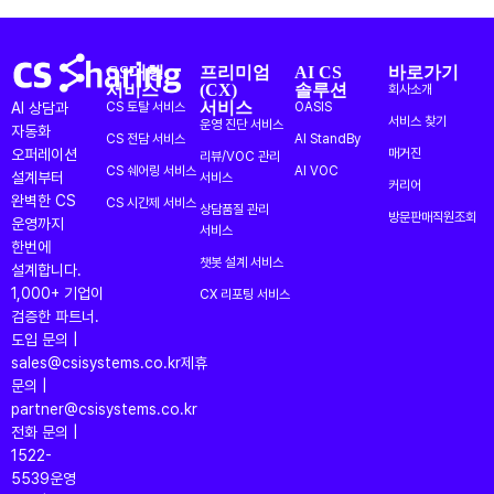
CS대행
프리미엄
AI CS
바로가기
서비스
(CX)
솔루션
회사소개
서비스
AI 상담과
CS 토탈 서비스
OASIS
서비스 찾기
운영 진단 서비스
자동화
CS 전담 서비스
AI StandBy
오퍼레이션
매거진
리뷰/VOC 관리
CS 쉐어링 서비스
AI VOC
설계부터
서비스
커리어
완벽한 CS
CS 시간제 서비스
상담품질 관리
방문판매직원조회
운영까지
서비스
한번에
챗봇 설계 서비스
설계합니다.
1,000+ 기업이
CX 리포팅 서비스
검증한 파트너.
도입 문의 |
sales@csisystems.co.kr
제휴
문의 |
partner@csisystems.co.kr
전화 문의 |
1522-
5539
운영