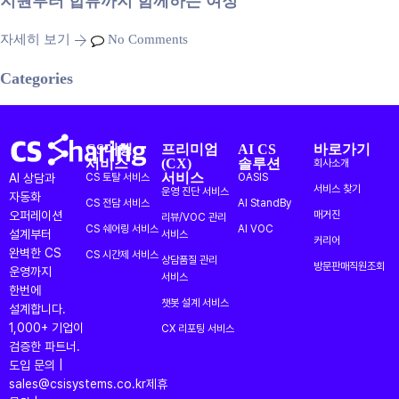
자세히 보기
No Comments
Categories
CS대행
프리미엄
AI CS
바로가기
서비스
(CX)
솔루션
회사소개
서비스
AI 상담과
CS 토탈 서비스
OASIS
서비스 찾기
운영 진단 서비스
자동화
CS 전담 서비스
AI StandBy
오퍼레이션
매거진
리뷰/VOC 관리
CS 쉐어링 서비스
AI VOC
설계부터
서비스
커리어
완벽한 CS
CS 시간제 서비스
상담품질 관리
방문판매직원조회
운영까지
서비스
한번에
챗봇 설계 서비스
설계합니다.
1,000+ 기업이
CX 리포팅 서비스
검증한 파트너.
도입 문의 |
sales@csisystems.co.kr
제휴