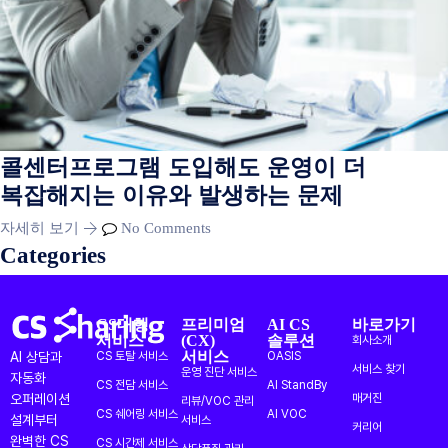
콜센터프로그램 도입해도 운영이 더
복잡해지는 이유와 발생하는 문제
자세히 보기
No Comments
Categories
CS대행
프리미엄
AI CS
바로가기
서비스
(CX)
솔루션
회사소개
서비스
AI 상담과
CS 토탈 서비스
OASIS
서비스 찾기
운영 진단 서비스
자동화
CS 전담 서비스
AI StandBy
오퍼레이션
매거진
리뷰/VOC 관리
CS 쉐어링 서비스
AI VOC
설계부터
서비스
커리어
완벽한 CS
CS 시간제 서비스