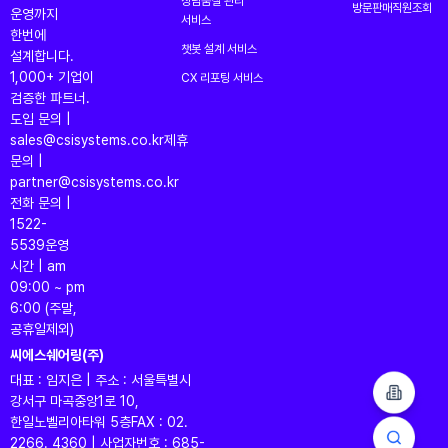
상담품질 관리
방문판매직원조회
운영까지
서비스
한번에
챗봇 설계 서비스
설계합니다.
1,000+ 기업이
CX 리포팅 서비스
검증한 파트너.
도입 문의 |
sales@csisystems.co.kr
제휴
문의 |
partner@csisystems.co.kr
전화 문의 |
1522-
5539
운영
시간 | am
09:00 ~ pm
6:00 (주말,
공휴일제외)
씨에스쉐어링(주)
대표 : 임지은 | 주소 : 서울특별시
강서구 마곡중앙1로 10,
한일노벨리아타워 5층
FAX : 02.
2266. 4360 | 사업자번호 : 685-