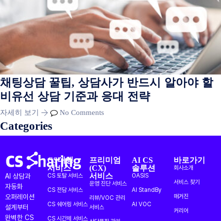
채팅상담 꿀팁, 상담사가 반드시 알아야 할
비유선 상담 기준과 응대 전략
자세히 보기
No Comments
Categories
CS대행
프리미엄
AI CS
바로가기
서비스
(CX)
솔루션
회사소개
서비스
AI 상담과
CS 토탈 서비스
OASIS
서비스 찾기
운영 진단 서비스
자동화
CS 전담 서비스
AI StandBy
오퍼레이션
매거진
리뷰/VOC 관리
CS 쉐어링 서비스
AI VOC
설계부터
서비스
커리어
완벽한 CS
CS 시간제 서비스