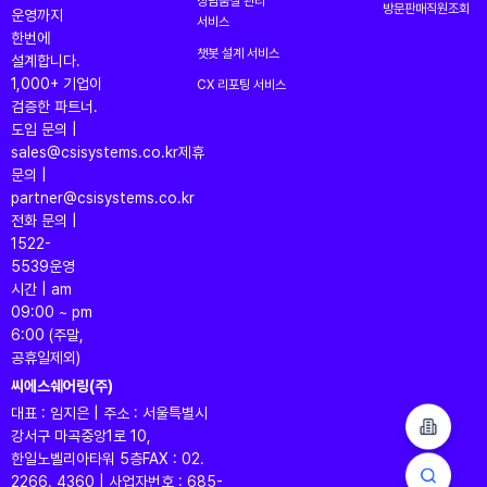
상담품질 관리
방문판매직원조회
운영까지
서비스
한번에
챗봇 설계 서비스
설계합니다.
1,000+ 기업이
CX 리포팅 서비스
검증한 파트너.
도입 문의 |
sales@csisystems.co.kr
제휴
문의 |
partner@csisystems.co.kr
전화 문의 |
1522-
5539
운영
시간 | am
09:00 ~ pm
6:00 (주말,
공휴일제외)
씨에스쉐어링(주)
대표 : 임지은 | 주소 : 서울특별시
강서구 마곡중앙1로 10,
한일노벨리아타워 5층
FAX : 02.
2266. 4360 | 사업자번호 : 685-