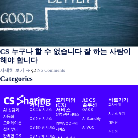
CS 누구나 할 수 없습니다 잘 하는 사람이
해야 합니다
자세히 보기
No Comments
Categories
CS대행
프리미엄
AI CS
바로가기
서비스
(CX)
솔루션
회사소개
서비스
AI 상담과
CS 토탈 서비스
OASIS
서비스 찾기
운영 진단 서비스
자동화
CS 전담 서비스
AI StandBy
오퍼레이션
매거진
리뷰/VOC 관리
CS 쉐어링 서비스
AI VOC
설계부터
서비스
커리어
완벽한 CS
CS 시간제 서비스