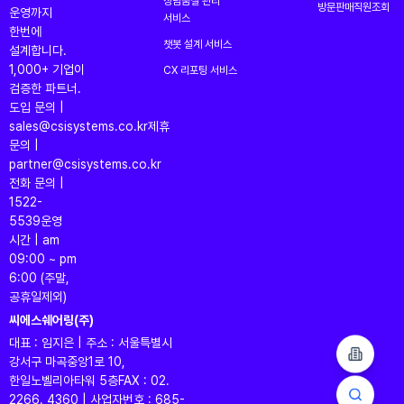
상담품질 관리
방문판매직원조회
운영까지
서비스
한번에
챗봇 설계 서비스
설계합니다.
1,000+ 기업이
CX 리포팅 서비스
검증한 파트너.
도입 문의 |
sales@csisystems.co.kr
제휴
문의 |
partner@csisystems.co.kr
전화 문의 |
1522-
5539
운영
시간 | am
09:00 ~ pm
6:00 (주말,
공휴일제외)
씨에스쉐어링(주)
대표 : 임지은 | 주소 : 서울특별시
강서구 마곡중앙1로 10,
한일노벨리아타워 5층
FAX : 02.
2266. 4360 | 사업자번호 : 685-