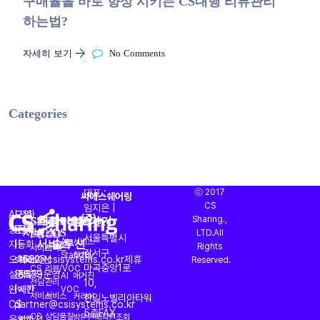
구매율을 바로 향상 시키는 CS대행 리뷰관리
하는법?
자세히 보기
No Comments
Categories
대표 :
ⓒ 2017
씨에스쉐어링
CS
임지은 |
AI
도입
전화
CS대행
프리미엄
AI
바로가기
(주)
Sharing.,
CS
운영
OASIS
회사소개
주소 :
서비스
(CX)
CS
상담과
문의
문의
LTD.All
토탈
진단
서울특별시
서비스
솔루션
AI
서비스
자동화
|
|
Rights
서비스
서비스
강서구
StandBy
찾기
오퍼레이션
sales@csisystems.co.kr
1522-
제휴
Reserved.
마곡중앙1로
CS
리뷰/VOC
설계부터
문의
5539
운영
AI
매거진
전담
관리
10,
완벽한
|
시간
VOC
서비스
서비스
커리어
한일노벨리아타워
CS
partner@csisystems.co.kr
|
5층
FAX
CS
상담품질
방문판매직원조회
운영까지
am