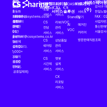
AI
도입
전화
대표 : 
씨에스쉐어
CS대행
프리미엄
AI
바로가기
CS
운영
OASIS
회사소개
서비스
(CX)
CS
상담과
문의
문의
강서구 마
(주)
토탈
진단
서비스
솔루션
자동화
|
|
한일노벨
AI
서비스
서비스
서비스
오퍼레이션
sales@csisystems.co.kr
1522-
FAX : 0
StandBy
찾기
설계부터
제휴
5539
사업자번호 
CS
리뷰/VOC
AI
매거진
완벽한
문의
운영
통신판매업
전담
관리
VOC
CS
|
시간
서울강서-
커리어
서비스
서비스
운영까지
partner@csisystems.co.kr
|
방문판매직원조회
CS
상담품질
한번에
am
쉐어링
관리
설계합니다.
09:00
서비스
서비스
1,000+
~
기업이
pm
CS
챗봇
검증한
6:00
시간제
설계
파트너.
(주말,
서비스
서비스
공휴일제외)
CX
리포팅
서비스