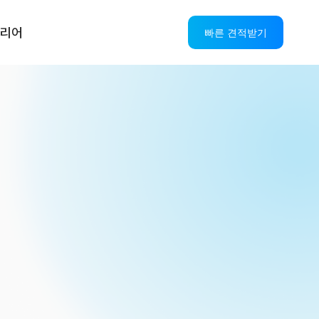
리어
빠른 견적받기
AI CS
진단
OASIS
솔루션
스
AICC+IPCC
관리
AI VOC
스
AI StandBy
 관리
스
품질 관리
스
설계
스
리포팅
스