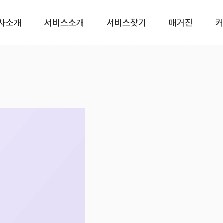
사소개
서비스소개
서비스찾기
매거진
커
CS대행
프리미엄(CX)
CS 토탈서비스
운영 
서비스
서비스
서비
CS 전담 서비스
리뷰 
CS 쉐어링
서비
서비스
VOC
CS 시간제
서비
서비스
상담
서비
챗봇 
서비
CX 
서비