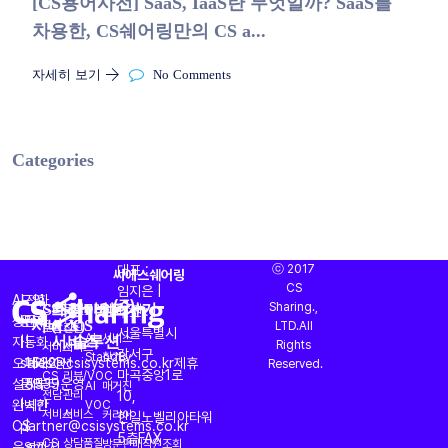
[CS용어사전] SaaS, IaaS란 무엇일까? SaaS를
차용한, CS쉐어링만의 CS a...
자세히 보기
No Comments
Categories
대표 :
ⓒ 2017
씨에스쉐어링
CS
임지은 |
AI
도입
전화
CS대행
프리미엄
AI
바로가기
(주)
Sharing.,
CS
운영
OASIS
회사소개
주소 :
서비스
(CX)
CS
상담과
문의
문의
LTD.All
토탈
진단
서울특별시
서비스
솔루션
AI
서비스
자동화
|
|
Rights
서비스
서비스
강서구
StandBy
찾기
오퍼레이션
sales@csisystems.co.kr
1522-
제휴
Reserved.
마곡중앙1로
CS
리뷰/VOC
설계부터
문의
5539
운영
AI
매거진
전담
관리
10,
완벽한
|
시간
VOC
서비스
서비스
커리어
한일노벨리아타워
CS
partner@csisystems.co.kr
|
5층
FAX
CS
상담품질
방문판매직원조회
운영까지
am