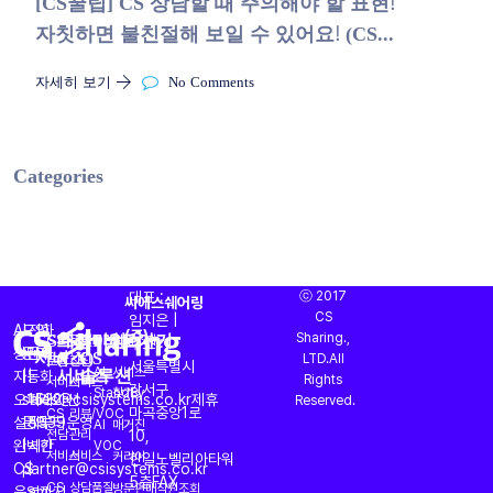
[CS꿀팁] CS 상담할 때 주의해야 할 표현!
자칫하면 불친절해 보일 수 있어요! (CS...
자세히 보기
No Comments
Categories
대표 :
ⓒ 2017
씨에스쉐어링
CS
임지은 |
AI
도입
전화
CS대행
프리미엄
AI
바로가기
(주)
Sharing.,
CS
운영
OASIS
회사소개
주소 :
서비스
(CX)
CS
상담과
문의
문의
LTD.All
토탈
진단
서울특별시
서비스
솔루션
AI
서비스
자동화
|
|
Rights
서비스
서비스
강서구
StandBy
찾기
오퍼레이션
sales@csisystems.co.kr
1522-
제휴
Reserved.
마곡중앙1로
CS
리뷰/VOC
설계부터
문의
5539
운영
AI
매거진
전담
관리
10,
완벽한
|
시간
VOC
서비스
서비스
커리어
한일노벨리아타워
CS
partner@csisystems.co.kr
|
5층
FAX
CS
상담품질
방문판매직원조회
운영까지
am