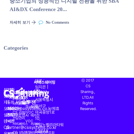
중소기업의 성공적인 디지털 전환을 위한 SBA
AI&DX Conference 20...
자세히 보기
No Comments
Categories
대표 :
ⓒ 2017
씨에스쉐어링
CS
임지은 |
AI
도입
전화
CS대행
프리미엄
AI
바로가기
(주)
Sharing.,
CS
운영
OASIS
회사소개
주소 :
서비스
(CX)
CS
상담과
문의
문의
LTD.All
토탈
진단
서울특별시
서비스
솔루션
AI
서비스
자동화
|
|
Rights
서비스
서비스
강서구
StandBy
찾기
오퍼레이션
sales@csisystems.co.kr
1522-
제휴
Reserved.
마곡중앙1로
CS
리뷰/VOC
설계부터
문의
5539
운영
AI
매거진
전담
관리
10,
완벽한
|
시간
VOC
서비스
서비스
커리어
한일노벨리아타워
CS
partner@csisystems.co.kr
|
5층
FAX
CS
상담품질
방문판매직원조회
운영까지
am